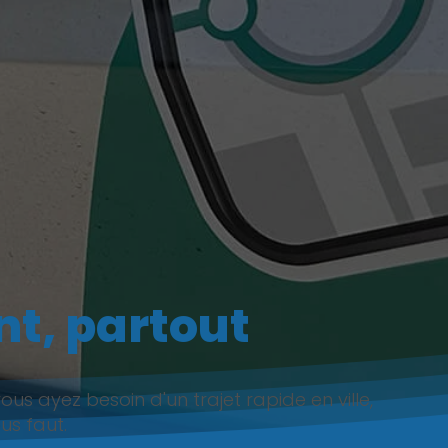
nt, partout
s ayez besoin d'un trajet rapide en ville,
us faut.