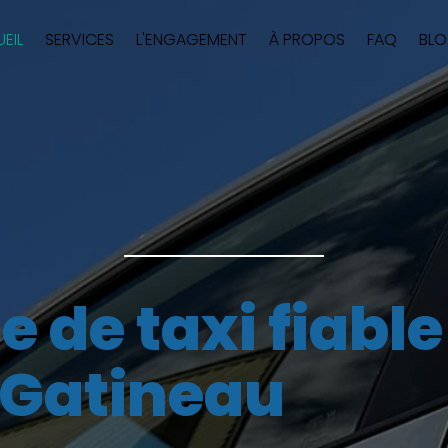
EIL
SERVICES
L'ENGAGEMENT
À PROPOS
FAQ
BL
e de taxi fiabl
e Gatineau