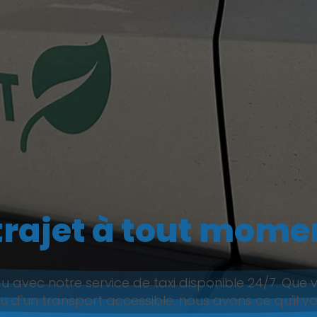
trajet à tout mome
vec notre service de taxi disponible 24/7. Que vou
 d'un transport accessible, nous avons ce qu'il vo