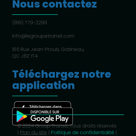
Nous contactez
(819) 779-2299
info@legroupetransit.com
165 Rue Jean-Proulx, Gatineau,
QC J8Z 1T4
Téléchargez notre
application
© 2024 Group Transit, Tous droits réservés
|
Plan du site
|
Politique de confidentialité
|