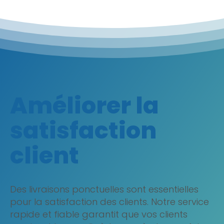
Améliorer la
satisfaction
client
Des livraisons ponctuelles sont essentielles
pour la satisfaction des clients. Notre service
rapide et fiable garantit que vos clients