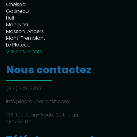
Chelsea
Gatineau
Hull
Maniwaki
Masson-Angers
Mont-Tremblant
Le Plateau
Val-des-Monts
Nous contactez
(819) 779-2299
info@legroupetransit.com
165 Rue Jean-Proulx, Gatineau,
QC J8Z 1T4