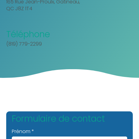
165 Rue Jean-Proulx, Gatineau,
QC J8Z 1T4
Téléphone
(819) 779-2299
Formulaire de contact
Prénom