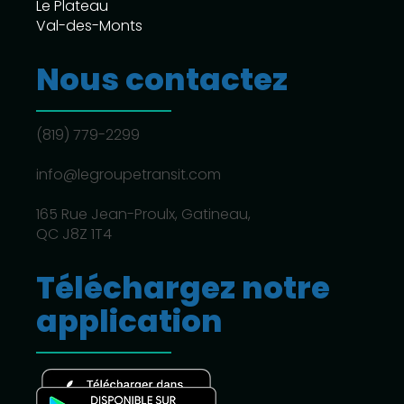
Le Plateau
Val-des-Monts
Nous contactez
(819) 779-2299
info@legroupetransit.com
165 Rue Jean-Proulx, Gatineau,
QC J8Z 1T4
Téléchargez notre
application