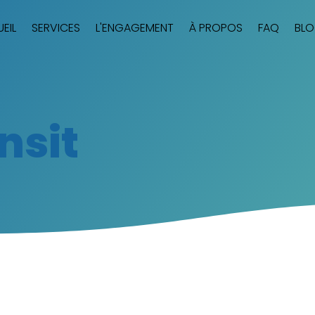
EIL
SERVICES
L'ENGAGEMENT
À PROPOS
FAQ
BL
nsit