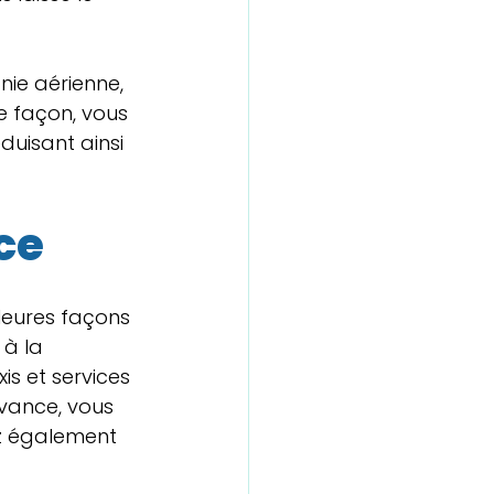
nie aérienne, 
e façon, vous 
duisant ainsi 
ce
lleures façons 
 à la 
is et services 
avance, vous 
z également 