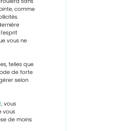
éroulera sans 
pointe, comme 
licités.
dernière 
'esprit 
que vous ne 
s, telles que 
iode de forte 
gérer selon 
t
, vous 
e vous 
ose de moins 