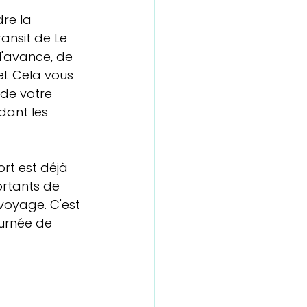
re la 
ransit de Le 
l'avance, de 
l. Cela vous 
 de votre 
dant les 
ort est déjà 
rtants de 
voyage. C'est 
urnée de 