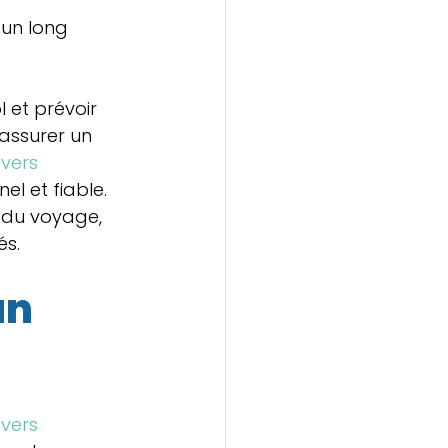
un long 
 et prévoir 
assurer un 
vers 
l et fiable. 
 du voyage, 
és.
un 
vers 