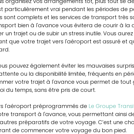
ous organisez vos arrangements tôt, plus tout se d
t particulièrement vrai pendant les périodes de 
ls sont complets et les services de transport très sol
nsport bien à l'avance vous évitera de courir à la 
 un trajet ou de subir un stress inutile. Vous aurez l
ant que votre trajet vers l'aéroport est assuré et 
ard.
 vous pouvez également éviter les mauvaises surprise
ttente ou la disponibilité limitée, fréquents en pér
mer votre trajet à l'avance vous permet de tout 
i du temps, sans être pris de court.
vers l'aéroport préprogrammés de 
Le Groupe Transi
tre transport à l'avance, vous permettant ainsi d
 autres préparatifs de votre voyage. C’est une ch
urant de commencer votre voyage du bon pied.