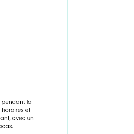
t pendant la 
 horaires et 
dant, avec un 
acas.