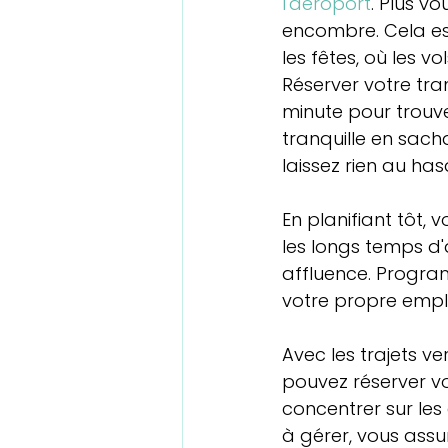
l'aéroport
. Plus v
encombre. Cela es
les fêtes, où les vo
Réserver votre tra
minute pour trouver
tranquille en sach
laissez rien au has
En planifiant tôt,
les longs temps d'a
affluence. Program
votre propre emplo
Avec les trajets 
pouvez réserver vo
concentrer sur les
à gérer, vous ass