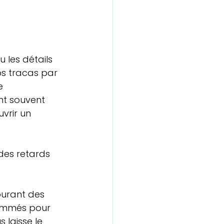
 les détails 
os tracas par 
e 
nt souvent 
vrir un 
des retards 
ourant des 
rammés pour 
 laisse le 